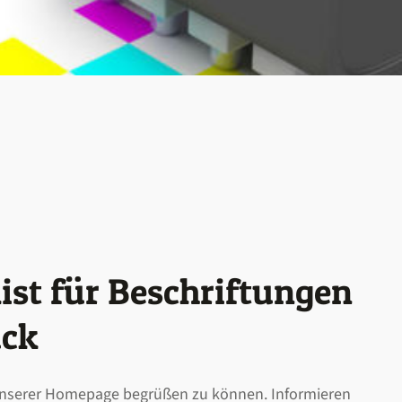
list für Beschriftungen
uck
 unserer Homepage begrüßen zu können. Informieren